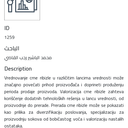
ID
1259
الباحث
محمد الباشير رجب القاضي
Description
Vrednovanje crne ribizle u različitim lancima vrednosti može
značajno povećati prihod proizvođača i doprineti produženju
perioda prodaje proizvoda. Valorizacija crne ribizle zahteva
korišćenje dodatnih tehnoloških rešenja u lancu vrednosti, od
proizvodnje do prerade. Prerada crne ribizle može se pokazati
kao prilika za diverzifikaciju poslovanja, specijalizaciju za
proizvodnju sokova od bobičastog voća i valorizaciju nastalih
ostataka.