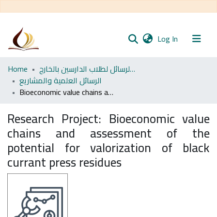
(current)
Log In
Communities
Home
مجموعة الرسائل لطلاب الدارسين بالخارج
& Collections
الرسائل العلمية والمشاريع
Bioeconomic value chains and assessment of the potential for valorization of black currant press residues
All of DSpace
Research Project:
Bioeconomic value
Statistics
chains and assessment of the
potential for valorization of black
currant press residues