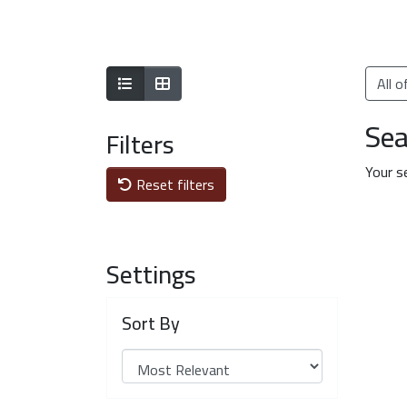
Show as list
Show as grid
All 
Sea
Filters
Your s
Reset filters
Settings
Sort By