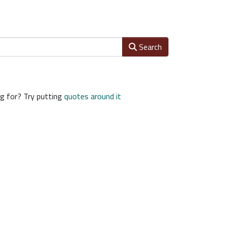
Search
ng for? Try putting
quotes around it